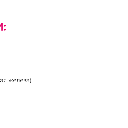
:
ая железа)