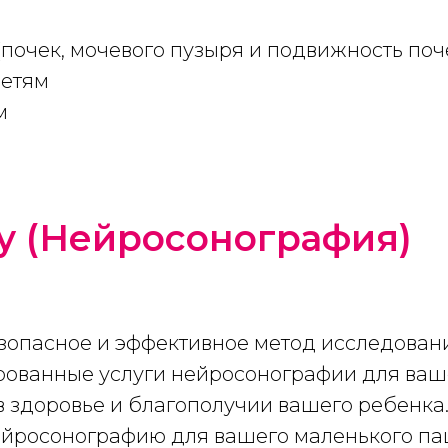
очек, мочевого пузыря и подвижность поч
детям
м
у (Нейросонография)
езопасное и эффективное метод исследовани
ованные услуги нейросонографии для ва
в здоровье и благополучии вашего ребенка.
ейросонографию для вашего маленького па