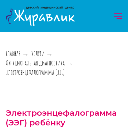
Главная
Услуги
→
→
Функциональная диагностика
→
Электроэнцефалограмма (ЭЭГ)
Электроэнцефалограмма
(ЭЭГ) ребёнку